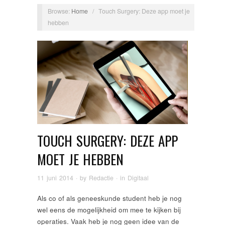
Browse:
Home
/
Touch Surgery: Deze app moet je
hebben
TOUCH SURGERY: DEZE APP
MOET JE HEBBEN
11 juni 2014
· by
Redactie
· in
Digitaal
Als co of als geneeskunde student heb je nog
wel eens de mogelijkheid om mee te kijken bij
operaties. Vaak heb je nog geen idee van de