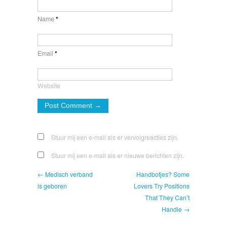
Name
*
Email
*
Website
Stuur mij een e-mail als er vervolgreacties zijn.
Stuur mij een e-mail als er nieuwe berichten zijn.
← Medisch verband
Handbotjes? Some
is geboren
Lovers Try Positions
That They Can’t
Handle →